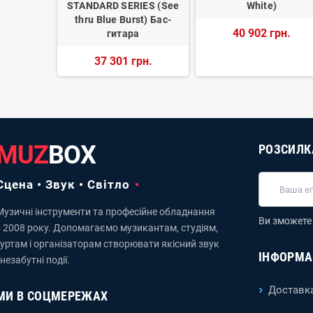
STANDARD SERIES (See
White)
рн.
thru Blue Burst) Бас-
40 902 грн.
гитара
37 301 грн.
MUZ
BOX
РОЗСИЛК
Сцена • Звук • Світло
Музичні інструменти та професійне обладнання
Ви зможете 
з 2008 року. Допомагаємо музикантам, студіям,
гуртам і організаторам створювати якісний звук
ІНФОРМА
 незабутні події.
Доставка
МИ В СОЦМЕРЕЖАХ