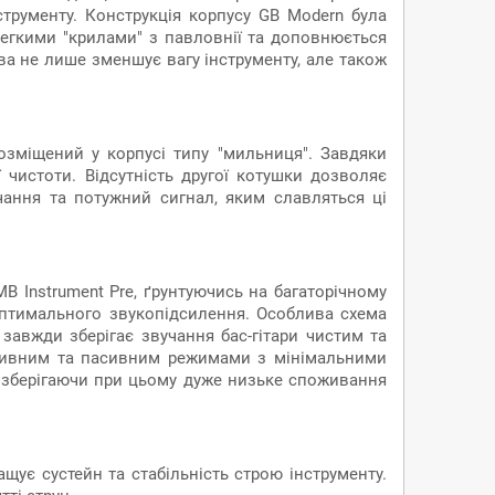
трументу. Конструкція корпусу GB Modern була
 легкими "крилами" з павловнії та доповнюється
ва не лише зменшує вагу інструменту, але також
розміщений у корпусі типу "мильниця". Завдяки
чистоти. Відсутність другої котушки дозволяє
чання та потужний сигнал, яким славляться ці
 Instrument Pre, ґрунтуючись на багаторічному
 оптимального звукопідсилення. Особлива схема
завжди зберігає звучання бас-гітари чистим та
ктивним та пасивним режимами з мінімальними
я, зберігаючи при цьому дуже низьке споживання
ащує сустейн та стабільність строю інструменту.