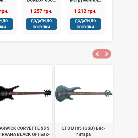
ARIO
TRIGGER CAPO
FENDER CABLE
грн.
1 257 грн.
1 212 грн.
095
ACOUSTIC
PROFESSIONAL
BASS
CURVED
SERIES 10'
И ДО
ДОДАТИ ДО
ДОДАТИ ДО
LIGHT
NICKEL
BLACK
ПКИ
ПОКУПКИ
ПОКУПКИ
95)
ARWICK CORVETTE $$ 5
LTD B105 (GSB) Бас-
Бас-гіт
NIRVANA BLACK OF) Бас-
гитара
ASH-DE-