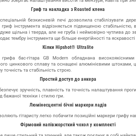
ійно зберігає налаштування висоти та мензури, навіть при зня
Гриф та накладка з Roasted клена
спеціальній безкисневій печі дозволила стабілізувати дер
ії гриф інструмента відрізняється підвищеною стабільністю,
же щільна і тверда, але не груба і неймовірно чутлива до з
 додає тембру інструмента ще більше енергійності та яскравост
Кілки Hipshot® Ultralite
грифа бас-гітара GB Modern обладнана високоякісними к
ьного цинкового сплаву та оснащені алюмінієвими штоками, 
 точність та стабільність строю.
Простий доступ до анкера
езпечує зручність, плавність та точність налаштування про
 бажаної техніки і стилю гри.
Люмінесцентні бічні маркери ладів
воляють гітаристу легко побачити позиційні маркери грифу нав
Фірмовий напівжорсткий чохол у комплекті
е лише стильний та зручний, але також поєднує в собі найкращ