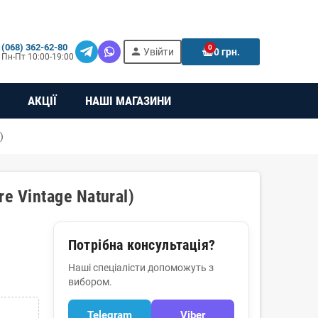
(068) 362-62-80
0
person
e
Увійти
0 грн.
Пн-Пт 10:00-19:00
АКЦІЇ
НАШІ МАГАЗИНИ
)
e Vintage Natural)
Потрібна консультація?
Наші спеціалісти допоможуть з
вибором.
Telegram
Viber