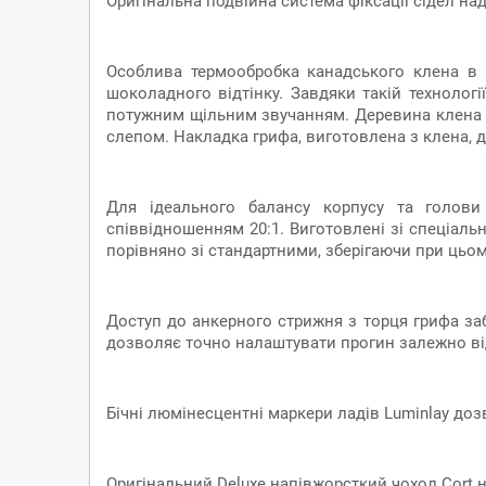
Оригінальна подвійна система фіксації сідел над
Особлива термообробка канадського клена в 
шоколадного відтінку. Завдяки такій технолог
потужним щільним звучанням. Деревина клена ду
слепом. Накладка грифа, виготовлена ​​з клена,
Для ідеального балансу корпусу та голови 
співвідношенням 20:1. Виготовлені зі спеціал
порівняно зі стандартними, зберігаючи при цьому
Доступ до анкерного стрижня з торця грифа заб
дозволяє точно налаштувати прогин залежно від
Бічні люмінесцентні маркери ладів Luminlay доз
Оригінальний Deluxe напівжорсткий чохол Cort н