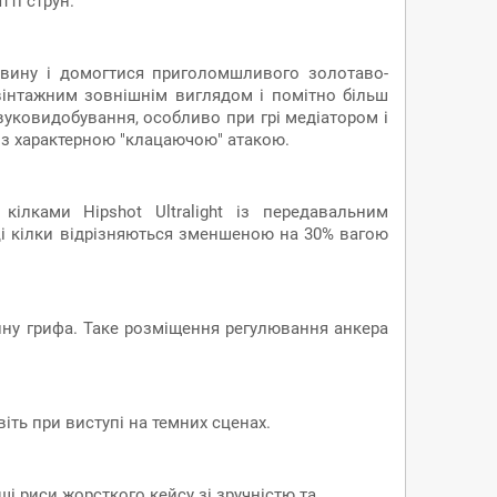
тті струн.
евину і домогтися приголомшливого золотаво-
 вінтажним зовнішнім виглядом і помітно більш
вуковидобування, особливо при грі медіатором і
і з характерною "клацаючою" атакою.
ілками Hipshot Ultralight із передавальним
ці кілки відрізняються зменшеною на 30% вагою
гину грифа. Таке розміщення регулювання анкера
іть при виступі на темних сценах.
і риси жорсткого кейсу зі зручністю та