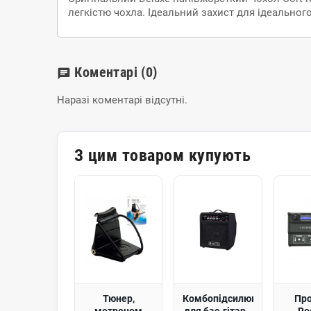
легкістю чохла. Ідеальний захист для ідеального
Коментарі
(0)
chat
Наразі коментарі відсутні.
З цим товаром купують
Тюнер,
Комбопідсилювач
Пр
метроном
для бас-гітари
Ro