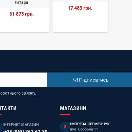
гитара
Dark Ev
17 483 грн.
(Open
61 873 грн.
79
Підписатись
оротнього зв'язку.
НТАКТИ
МАГАЗИНИ
ІМПРЕЗА КРЕМЕНЧУК
ІНТЕРНЕТ-МАГАЗИН
вул. Соборна 11
+38 (068) 362-62-80