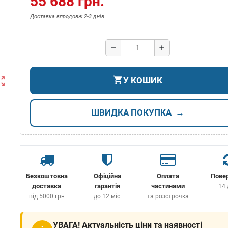
55 688 грн.
Доставка впродовж 2-3 днів
remove
add
shopping_cart
ut_map
У КОШИК
ШВИДКА ПОКУПКА
Безкоштовна
Офіційна
Оплата
Пове
доставка
гарантія
частинами
14 
від 5000 грн
до 12 міс.
та розстрочка
УВАГА! Актуальність ціни та наявності