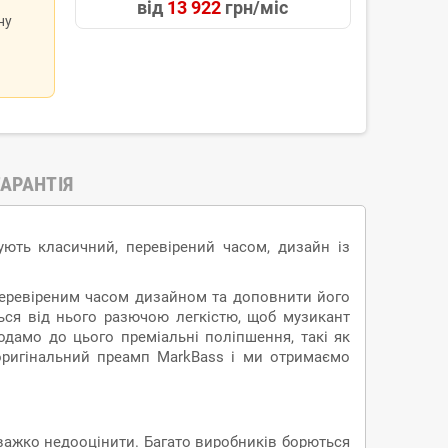
від
13 922
грн/міс
ну
ГАРАНТІЯ
нують класичний, перевірений часом, дизайн із
, перевіреним часом дизайном та доповнити його
ться від нього разючою легкістю, щоб музикант
дамо до цього преміальні поліпшення, такі як
а оригінальний преамп MarkBass і ми отримаємо
и важко недооцінити. Багато виробників борються