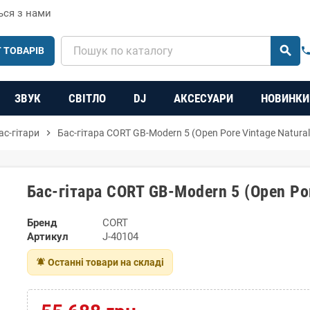
ься з нами
search
 ТОВАРІВ
phon
ЗВУК
СВІТЛО
DJ
АКСЕСУАРИ
НОВИНКИ
ас-гітари
chevron_right
Бас-гітара CORT GB-Modern 5 (Open Pore Vintage Natural
Бас-гітара CORT GB-Modern 5 (Open Por
Бренд
CORT
Артикул
J-40104
notifications_active
Останні товари на складі