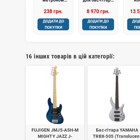
PLANET
Joyo JBA-10
Utop
238 грн.
8 970 грн.
13 5
WAVES PW-TU-
(10W, 1x8") -
(
01 TUNER UP
ДОДАТИ ДО
ДОДАТИ ДО
ДОД
ПОКУПКИ
ПОКУПКИ
ПО
16 інших товарів в цій категорії:
BL) Бас-
FUJIGEN JMJ5-ASH-M
Бас-гітара YAMAHA
а
MIGHTY JAZZ J-
TRBX-505 (Translucen