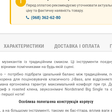
ℹ
Перед оплатою рекомендуємо уточнювати актуаль
ціну та фактичну наявність товару.
(068) 362-62-80
ХАРАКТЕРИСТИКИ
ДОСТАВКА І ОПЛАТА
их музикантів із традиційним смаком. Ці інструменти поєд
вірними помічниками на будь-якій сцені.
сто – потрібно підібрати ідеальний баланс між традиційним
ворена для поціновувачів класичного J-Bass, але відрізняє
мана ергономіка гарантує максимальний комфорт при грі. До
гриф з roasted клена, звукознімачі Nordstrand Big Single т
 першої ноти!
Особлива полегшена конструкція корпусу
и, а на більшому інструменті, такому як бас-гітара, вплив ваг