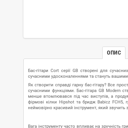
ОПИС
Бас-гітари Cort серії GB створені для сучасн
сучасними удосконаленнями та стануть вашими 
Як створити справді гарну бас-гітару? Все про
сучасними функціями. Бас-гітара GB Modern ст
менше втомлювався під час виступів, а проду
фірмові кілки Hipshot та бридж Babicz FCH5, 
неймовірно красивий інструмент, який звучить з
Вага інструменту часто впливає на зручність гр