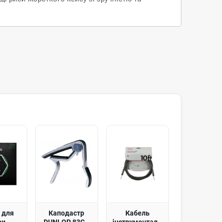
 для
Каподастр
Кабель
ри
DUNLOP 83CN
інструментальний