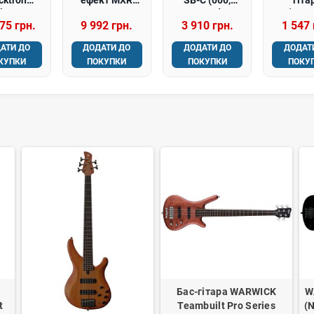
ia B100
BASS OCTAVE
Grand
D'ADD
75 грн.
9 992 грн.
3 910 грн.
1 547 
бас)
DELUXE
Orchestra,
NYXL4
Classical)
NYXL 
АТИ ДО
ДОДАТИ ДО
ДОДАТИ ДО
ДОДАТ
SUPER 
КУПКИ
ПОКУПКИ
ПОКУПКИ
ПОКУ
(40-
Бас-гітара WARWICK
W
t
Teambuilt Pro Series
(