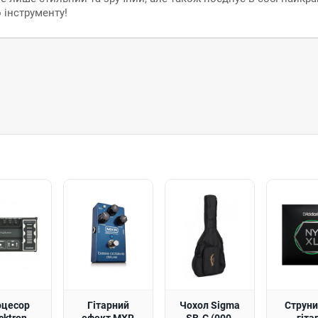
 інструменту!
оцесор
Гітарний
Чохол Sigma
Струни
cktron
ефект MXR
SB-C (000,
гіта