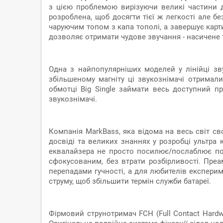
з цією проблемою вирізуючи великі частини д
розроблена, щоб досягти тієї ж легкості але б
чаруючим топом з капа тополі, а завершує карт
дозволяє отримати чудове звучання - насичене 
Одна з найпопулярніших моделей у лінійці зву
збільшеному магніту ці звукознімачі отримал
обмотці Big Single займати весь доступний п
звукознімачі.
Компанія MarkBass, яка відома на весь світ с
досвіді та великих знаннях у розробці ультра
еквалайзера не просто посилює/послаблює потр
сфокусованим, без втрати розбірливості. Пр
перепадами гучності, а для любителів експерим
струму, щоб збільшити термін служби батареї.
Фірмовий струнотримач FCH (Full Contact Hardwa