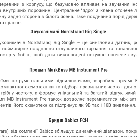
еревини з корпусу, що безумовно впливає на звучання інс
ез внутрішніх порожнин. Центральне "ядро" з клена оточене
ину задня сторона з білого ясена. Таке поєднання порід дере
та щільне.
Звукознімачі Nordstrand Big Single
кознімачів Nordstrand, Big Single – це сингловий датчик, 
и неймовірне поєднання оглушливого гарчання та тональної 
ростір у бобіні, щоб дати виконавцеві потужне панчеве зву
Преамп MarkBass MB Instrument Pre
воїми інструментальними підсилювачами, розробила преамп MB
 компактної схемотехніки та підборі правильних частот для
ібну частоту, а формує унікальний та багатий відгук, який 
еамп MB Instrument Pre також дозволяє перемикатися між а
ентів його схемотехніка підтримує як 9В так і 18В живленн
Бридж Babicz FCH
re) від компанії Babicz збільшує динамічний діапазон, покр