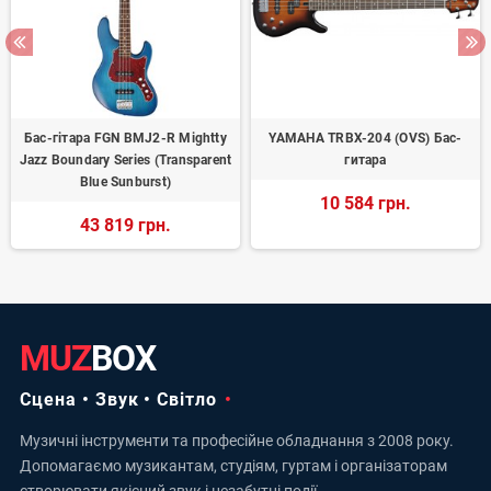
Бас-гітара FGN BMJ2-R Mightty
YAMAHA TRBX-204 (OVS) Бас-
Jazz Boundary Series (Transparent
гитара
Blue Sunburst)
10 584 грн.
43 819 грн.
MUZ
BOX
Сцена • Звук • Світло
Музичні інструменти та професійне обладнання з 2008 року.
Допомагаємо музикантам, студіям, гуртам і організаторам