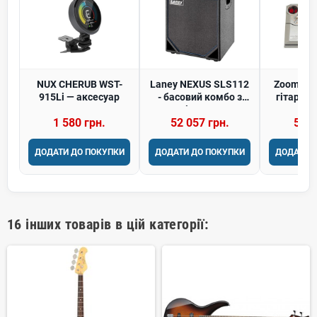
NUX CHERUB WST-
Laney NEXUS SLS112
Zoom 607
915Li — аксесуар
- басовий комбо з
гітарни
передпідсилювачем
еф
1 580 грн.
52 057 грн.
5 67
лампи (Made in UK)
ДОДАТИ ДО ПОКУПКИ
ДОДАТИ ДО ПОКУПКИ
ДОДАТИ 
16 інших товарів в цій категорії: