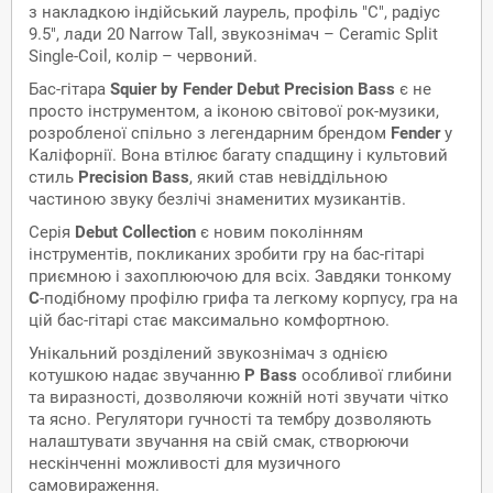
з накладкою індійський лаурель, профіль "C", радіус
9.5", лади 20 Narrow Tall, звукознімач – Ceramic Split
Single-Coil, колір – червоний.
Бас-гітара
Squier by Fender Debut Precision Bass
є не
просто інструментом, а іконою світової рок-музики,
розробленої спільно з легендарним брендом
Fender
у
Каліфорнії. Вона втілює багату спадщину і культовий
стиль
Precision Bass
, який став невіддільною
частиною звуку безлічі знаменитих музикантів.
Серія
Debut Collection
є новим поколінням
інструментів, покликаних зробити гру на бас-гітарі
приємною і захоплюючою для всіх. Завдяки тонкому
С
-подібному профілю грифа та легкому корпусу, гра на
цій бас-гітарі стає максимально комфортною.
Унікальний розділений звукознімач з однією
котушкою надає звучанню
P Bass
особливої глибини
та виразності, дозволяючи кожній ноті звучати чітко
та ясно. Регулятори гучності та тембру дозволяють
налаштувати звучання на свій смак, створюючи
нескінченні можливості для музичного
самовираження.