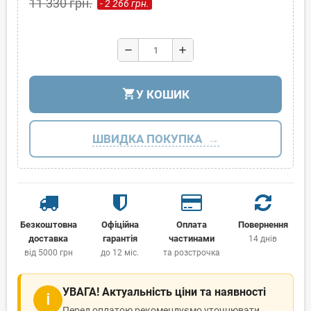
11 330 грн.
- 2 266 грн.
remove
add
shopping_cart
У КОШИК
ШВИДКА ПОКУПКА
Безкоштовна
Офіційна
Оплата
Повернення
доставка
гарантія
частинами
14 днів
від 5000 грн
до 12 міс.
та розстрочка
УВАГА! Актуальність ціни та наявності
ℹ
Перед оплатою рекомендуємо уточнювати