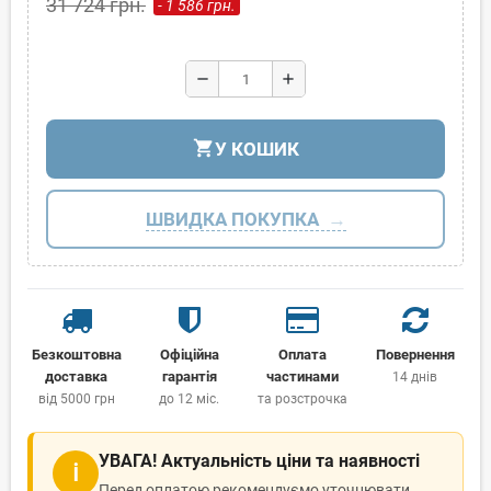
31 724 грн.
- 1 586 грн.
remove
add
shopping_cart
У КОШИК
ШВИДКА ПОКУПКА
Безкоштовна
Офіційна
Оплата
Повернення
доставка
гарантія
частинами
14 днів
від 5000 грн
до 12 міс.
та розстрочка
УВАГА! Актуальність ціни та наявності
ℹ
Перед оплатою рекомендуємо уточнювати