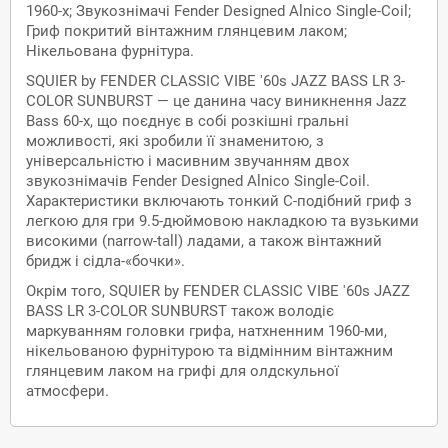
1960-х; Звукознімачі Fender Designed Alnico Single-Coil;
Гриф покритий вінтажним глянцевим лаком;
Нікельована фурнітура.
SQUIER by FENDER СLASSIC VIBE '60s JAZZ BASS LR 3-
COLOR SUNBURST — це данина часу виникнення Jazz
Bass 60-х, що поєднує в собі розкішні гральні
можливості, які зробили її знаменитою, з
універсальністю і масивним звучанням двох
звукознімачів Fender Designed Alnico Single-Coil.
Характеристики включають тонкий С-подібний гриф з
легкою для гри 9.5-дюймовою накладкою та вузькими
високими (narrow-tall) ладами, а також вінтажний
бридж і сідла-«бочки».
Окрім того, SQUIER by FENDER СLASSIC VIBE '60s JAZZ
BASS LR 3-COLOR SUNBURST також володіє
маркуванням головки грифа, натхненним 1960-ми,
нікельованою фурнітурою та відмінним вінтажним
глянцевим лаком на грифі для олдскульної
атмосфери.