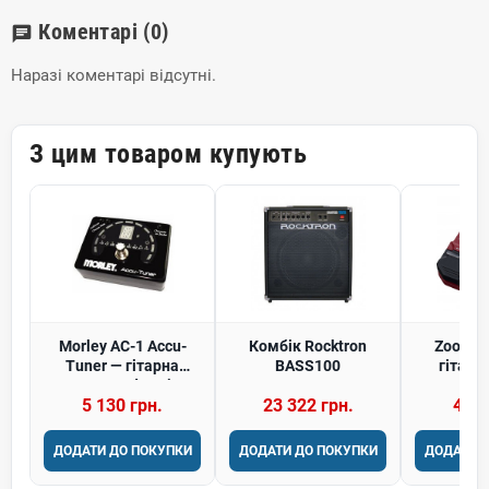
Коментарі
(0)
chat
Наразі коментарі відсутні.
З цим товаром купують
Morley AC-1 Accu-
Комбік Rocktron
Zoom B
Tuner — гітарна
BASS100
гітарн
педаль ефектів
еф
5 130 грн.
23 322 грн.
4 86
ДОДАТИ ДО ПОКУПКИ
ДОДАТИ ДО ПОКУПКИ
ДОДАТИ 