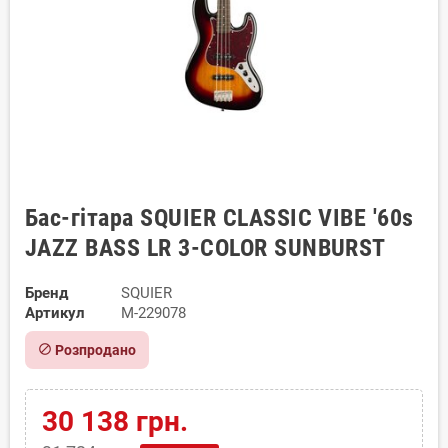
Бас-гітара SQUIER CLASSIC VIBE '60s
JAZZ BASS LR 3-COLOR SUNBURST
Бренд
SQUIER
Артикул
M-229078
block
Розпродано
30 138 грн.