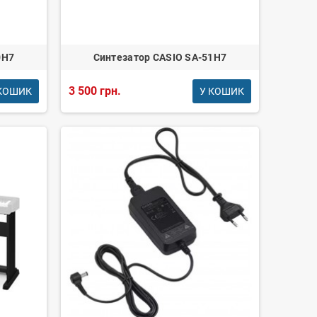
0H7
Синтезатор CASIO SA-51H7
3 500 грн.
КОШИК
У КОШИК