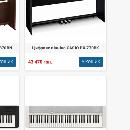
-870BN
Цифрове піаніно CASIO PX-770BK
43 470 грн.
КОШИК
У КОШИК