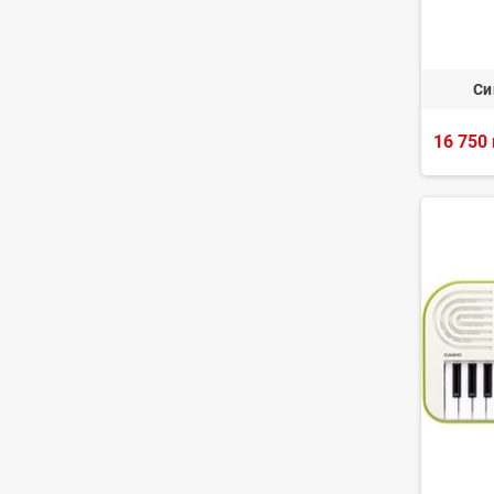
Си
16 750 