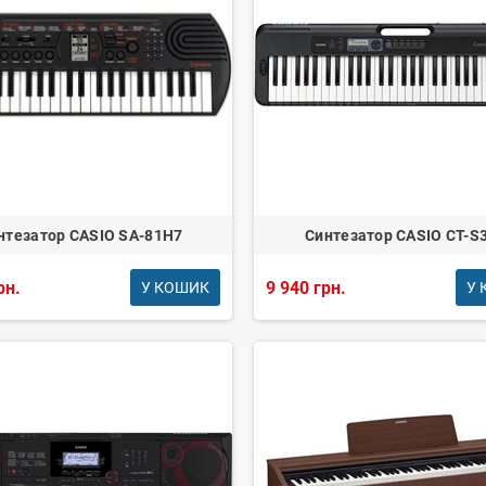
нтезатор CASIO SA-81H7
Синтезатор CASIO CT-S
рн.
9 940 грн.
У КОШИК
У 