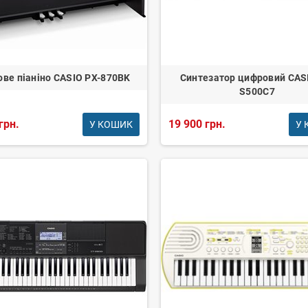
ве піаніно CASIO PX-870BK
Синтезатор цифровий CASI
S500C7
грн.
19 900 грн.
У КОШИК
У 