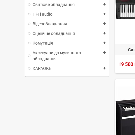
Світлове обладнання
add
Hi-Fi audio
add
Відеообладнання
add
Сценічне обладнання
add
Комутація
add
Си
Аксесуари до музичного
add
обладнання
19 500 
КАРАОКЕ
add