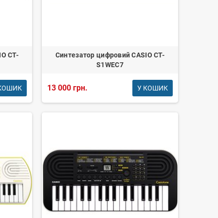
O CT-
Синтезатор цифровий CASIO CT-
S1WEC7
13 000 грн.
КОШИК
У КОШИК