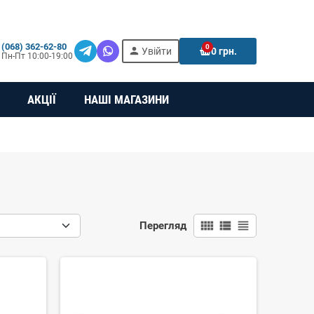
(068) 362-62-80
0
person
e
Увійти
0 грн.
Пн-Пт 10:00-19:00
АКЦІЇ
НАШІ МАГАЗИНИ
view_comfy
view_list
view_headline
Перегляд