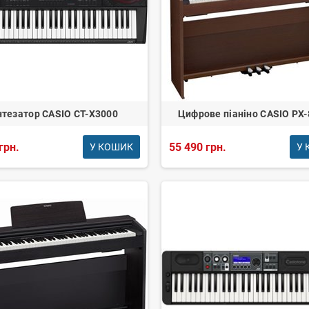
нтезатор CASIO CT-X3000
Цифрове піаніно CASIO PX
грн.
55 490 грн.
У КОШИК
У 