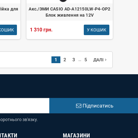
ійка для
Акс./ЭМИ CASIO AD-A12150LW-P4-OP2
Блок живлення на 12V
1 310 грн.
КОШИК
У КОШИК
…
1
2
3
5
ДАЛІ
navigate_next
Підписатись
оротнього зв'язку.
НТАКТИ
МАГАЗИНИ