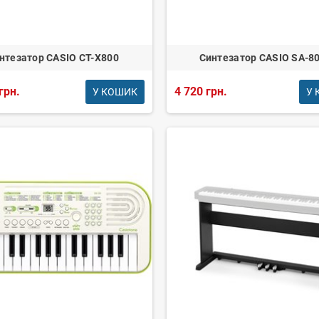
нтезатор CASIO CT-X800
Синтезатор CASIO SA-8
грн.
4 720 грн.
У КОШИК
У 