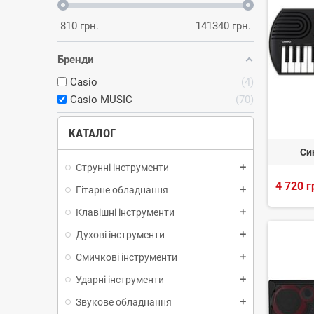
810
грн.
141340
грн.
Бренди
Casio
4
Casio MUSIC
70
КАТАЛОГ
Си
Струнні інструменти
add
4 720 г
Гітарне обладнання
add
Клавішні інструменти
add
Духові інструменти
add
Смичкові інструменти
add
Ударні інструменти
add
Звукове обладнання
add