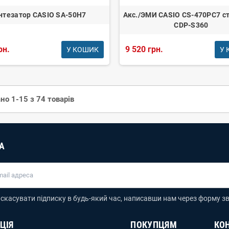
нтезатор CASIO SA-50H7
Акс./ЭМИ CASIO CS-470PC7 ст
CDP-S360
рн.
9 520 грн.
У КОШИК
У 
но 1-15 з 74 товарів
А
скасувати підписку в будь-який час, написавши нам через форму зв
ЦІЯ
ПОКУПЦЯМ
КО