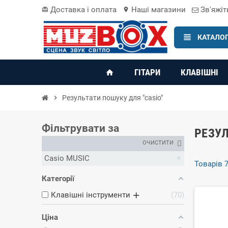
Доставка і оплата
Наші магазини
Зв'яжіт
card_giftcard
location_on
view_headline
КАТАЛОГ
ГІТАРИ
КЛАВІШНІ
home
chevron_right
Результати пошуку для "casio"
Фільтрувати за
РЕЗУЛ
ОЧИСТИТИ
Casio MUSIC
Товарів 7
Категорії
Клавішні інструменти
70
Ціна