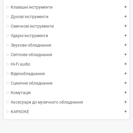
Клавішні інструменти
add
Духові інструменти
add
Смичкові інструменти
add
Ударні інструменти
add
Звукове обладнання
add
Світлове обладнання
add
Hi-Fi audio
add
Відеообладнання
add
Сценічне обладнання
add
Комутація
add
Аксесуари до музичного обладнання
add
КАРАОКЕ
add