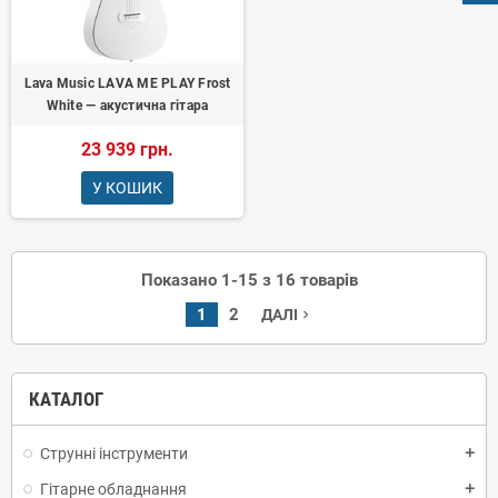
Lava Music LAVA ME PLAY Frost
White — акустична гітара
23 939 грн.
У КОШИК
Показано 1-15 з 16 товарів
1
2
ДАЛІ
navigate_next
КАТАЛОГ
Струнні інструменти
add
Гітарне обладнання
add