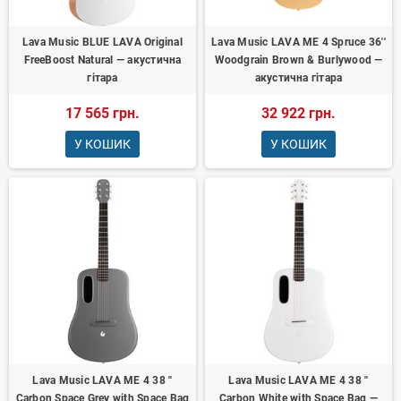
Lava Music BLUE LAVA Original
Lava Music LAVA ME 4 Spruce 36''
FreeBoost Natural — акустична
Woodgrain Brown & Burlywood —
гітара
акустична гітара
17 565 грн.
32 922 грн.
У КОШИК
У КОШИК
Lava Music LAVA ME 4 38 ''
Lava Music LAVA ME 4 38 ''
Carbon Space Grey with Space Bag
Carbon White with Space Bag —