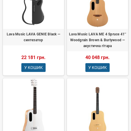
Lava Music LAVA GENIE Black —
Lava Music LAVA ME 4 Spruce 41''
синтезатор
Woodgrain Brown & Burlywood —
акустична гітара
22 181 грн.
40 048 грн.
У КОШИК
У КОШИК